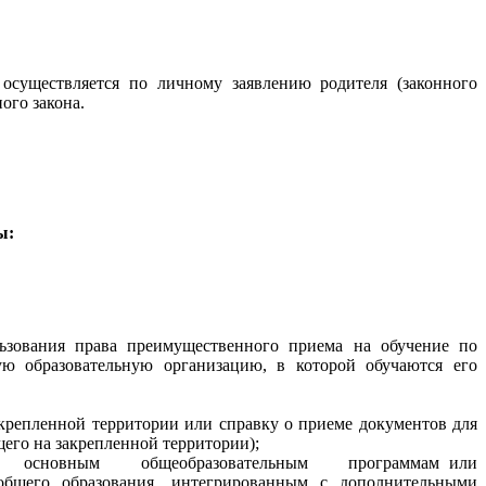
существляется по личному заявлению родителя (законного
ого закона.
ы:
ьзования права преимущественного приема на обучение по
ю образовательную организацию, в которой обучаются его
крепленной территории или справку о приеме документов для
его на закрепленной территории);
е по основным общеобразовательным программам или
общего образования, интегрированным с дополнительными