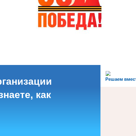
рганизации
Решаем вмес
наете, как