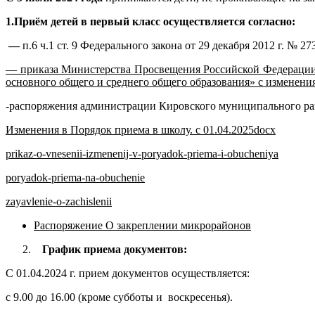
1.Приём детей в первый класс осуществляется согласно:
—
п.6 ч.1 ст. 9 Федерального закона от 29 декабря 2012 г. №
— приказа Министерства Просвещения Российской Федерации 
основного общего и среднего общего образования» с изменения
-распоряжения администрации Кировского муниципального ра
Изменения в Порядок приема в школу. с 01.04.2025docx
prikaz-o-vnesenii-izmenenij-v-poryadok-priema-i-obucheniya
poryadok-priema-na-obuchenie
zayavlenie-o-zachislenii
Распоряжение О закреплении микрорайонов
График приема документов:
С 01.04.2024 г. прием документов осуществляется:
с 9.00 до 16.00 (кроме субботы и воскресенья).