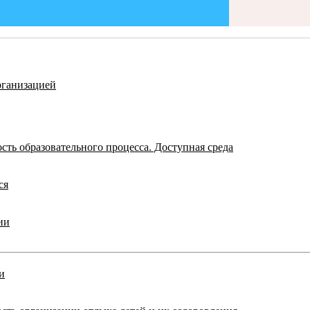
рганизацией
ть образовательного процесса. Доступная среда
ся
ии
и