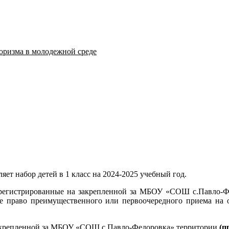
оризма в молодежной среде
т набор детей в 1 класс на 2024-2025 учебный год.
арегистрированные на закрепленной за МБОУ «СОШ с.Павло-Ф
 право преимущественного или первоочередного приема на о
акрепленной за МБОУ «СОШ с.Павло-Федоровка» территории
(п