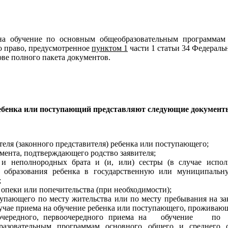
обучение по основным общеобразовательным программам о
о право, предусмотренное
пунктом 1
части 1 статьи 34 Федеральн
ове полного пакета документов.
 ребенка или поступающий представляют следующие документ
еля (законного представителя) ребенка или поступающего;
мента, подтверждающего родство заявителя;
и неполнородных брата и (и, или) сестры (в случае испол
 образования ребенка в государственную или муниципальну
;
опеки или попечительства (при необходимости);
упающего по месту жительства или по месту пребывания на за
лучае приема на обучение ребенка или поступающего, проживающ
внеочередного, первоочередного приема на обучени
разовательным программам основного общего и среднего 