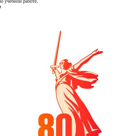
о учебной работе,
и