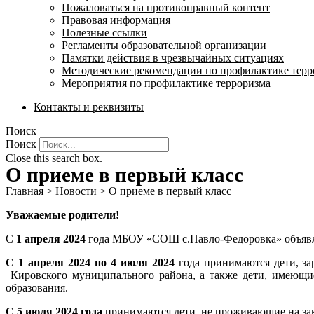
Пожаловаться на противоправный контент
Правовая информация
Полезные ссылки
Регламенты образовательной организации
Памятки действия в чрезвычайных ситуациях
Методические рекомендации по профилактике терр
Мероприятия по профилактике терроризма
Контакты и реквизиты
Поиск
Поиск
Close this search box.
О приеме в первый класс
Главная
>
Новости
>
О приеме в первый класс
Уважаемые родители!
С
1 апреля 2024
года МБОУ «СОШ с.Павло-Федоровка» объявляе
С 1 апреля 2024 по 4 июля 2024
года принимаются дети, з
Кировского муниципального района, а также дети, имеющие
образования.
С 5 июля 2024 года
принимаются дети, не проживающие на з