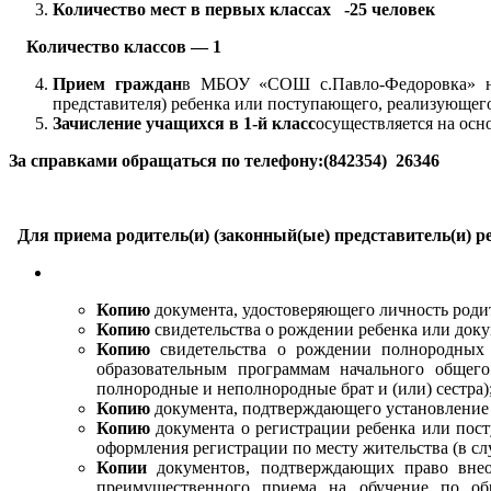
Количество мест в первых классах -25 человек
Количество классов — 1
Прием граждан
в МБОУ «СОШ с.Павло-Федоровка» на 
представителя) ребенка или поступающего, реализующег
Зачисление учащихся в 1-й класс
осуществляется на осн
За справками обращаться по телефону:(842354) 26346
Для приема родитель(и) (законный(ые) представитель(и)
Копию
документа, удостоверяющего личность родит
Копию
свидетельства о рождении ребенка или доку
Копию
свидетельства о рождении полнородных 
образовательным программам начального общего
полнородные и неполнородные брат и (или) сестра)
Копию
документа, подтверждающего установление 
Копию
документа о регистрации ребенка или пост
оформления регистрации по месту жительства (в с
Копии
документов, подтверждающих право 
преимущественного приема на обучение по об