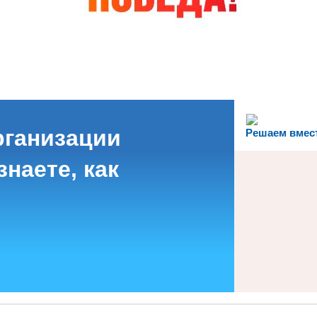
рганизации
Решаем вмес
наете, как