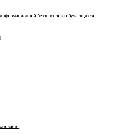
я информационной безопасности обучающихся
я
разования