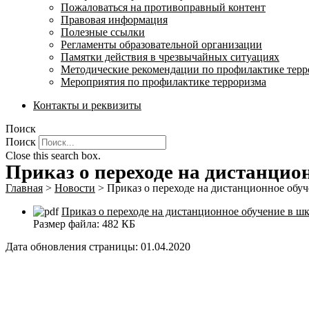
Пожаловаться на противоправный контент
Правовая информация
Полезные ссылки
Регламенты образовательной организации
Памятки действия в чрезвычайных ситуациях
Методические рекомендации по профилактике терр
Мероприятия по профилактике терроризма
Контакты и реквизиты
Поиск
Поиск
Close this search box.
Приказ о переходе на дистанцио
Главная
>
Новости
>
Приказ о переходе на дистанционное обуч
Приказ о переходе на дистанционное обучение в ш
Размер файла:
482 КБ
Дата обновления страницы: 01.04.2020