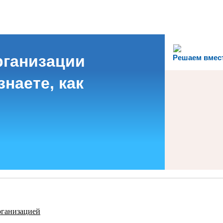
рганизации
Решаем вмес
наете, как
рганизацией