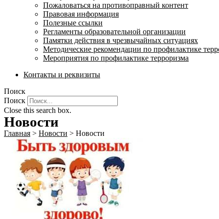
Пожаловаться на противоправный контент
Правовая информация
Полезные ссылки
Регламенты образовательной организации
Памятки действия в чрезвычайных ситуациях
Методические рекомендации по профилактике терр
Мероприятия по профилактике терроризма
Контакты и реквизиты
Поиск
Поиск
Close this search box.
Новости
Главная
>
Новости
>
Новости